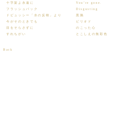
十字架よ永遠に
You’re gone.
フラッシュバック
Disgusting
ドビュッシー「水の反映」より
黒鴉
今がそのときでも
ピリオド
目をそらさずに
のこった心
すれちがい
とこしえの無彩色
Back